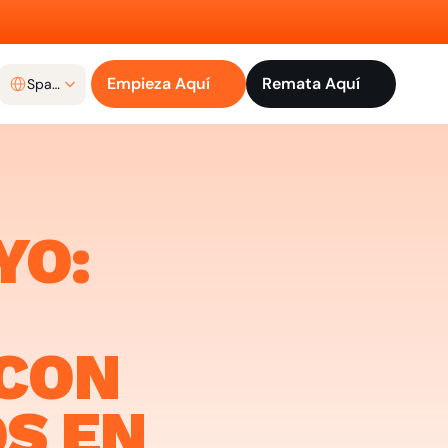
Select Language
Empieza Aquí
Remata Aquí
Spanish
O: 
CON 
 EN 