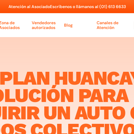
Atención al Asociado
Escríbenos o llámanos al (01) 613 6633
Zona de 
Vendedores 
Canales de 
Blog
Asociados
autorizados
Atención
PLAN HUANCAY
OLUCIÓN PARA 
IRIR UN AUTO 
OS COLECTIVOS